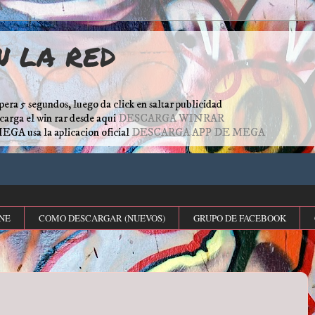
N LA RED
pera 5 segundos, luego da click en saltar publicidad
escarga el win rar desde aqui
DESCARGA WINRAR
MEGA usa la aplicacion oficial
DESCARGA APP DE MEGA
NE
COMO DESCARGAR (NUEVOS)
GRUPO DE FACEBOOK