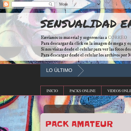
SENSUALIDAD E
Envianos tu material y sugerencias a
CORREO
Para descargar da click en la imagen de mega y es
Si nos visitas desde el celular para ver las fotos d
Para descargar desde el celular los archivos por 
LO ÚLTIMO
INICIO
PACKS ONLINE
VIDEOS ONLI
lunes, 23 de mayo de 2016
PACK AMATEUR