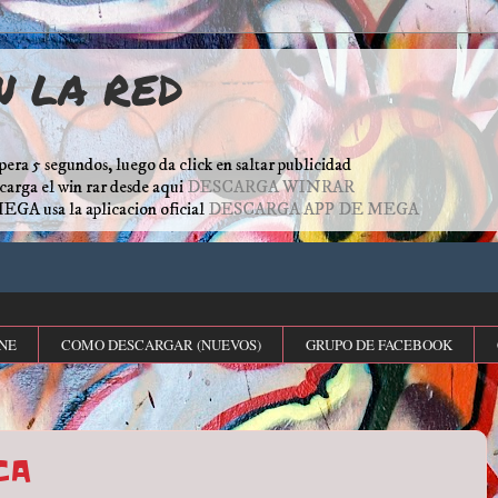
N LA RED
pera 5 segundos, luego da click en saltar publicidad
escarga el win rar desde aqui
DESCARGA WINRAR
MEGA usa la aplicacion oficial
DESCARGA APP DE MEGA
NE
COMO DESCARGAR (NUEVOS)
GRUPO DE FACEBOOK
CA