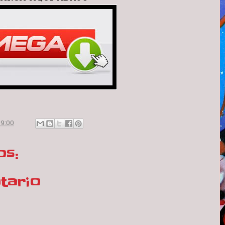
n
9:00
os:
tario