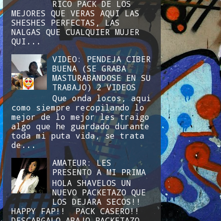
RICO PACK DE LOS
MEJORES QUE VERAS AQUI LAS
SHESHES PERFECTAS, LAS
NALGAS QUE CUALQUIER MUJER
QUI...
VIDEO: PENDEJA CIBER
BUENA (SE GRABA
MASTURABANDOSE EN SU
TRABAJO) 2 VIDEOS
Que onda locos, aqui
como siempre recopilando lo
mejor de lo mejor les traigo
algo que he guardado durante
toda mi puta vida, se trata
de...
AMATEUR: LES
PRESENTO A MI PRIMA
HOLA SHAVELOS UN
NUEVO PACKETAZO QUE
LOS DEJARA SECOS!!
HAPPY FAP!! PACK CASERO!!
DESCARGALO ABAJO PACKETAZO