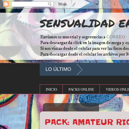
SENSUALIDAD E
Envianos tu material y sugerencias a
CORREO
Para descargar da click en la imagen de mega y es
Si nos visitas desde el celular para ver las fotos d
Para descargar desde el celular los archivos por 
LO ÚLTIMO
INICIO
PACKS ONLINE
VIDEOS ONLI
martes, 20 de octubre de 2015
PACK: AMATEUR RI