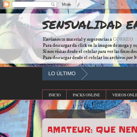
SENSUALIDAD E
Envianos tu material y sugerencias a
CORREO
Para descargar da click en la imagen de mega y es
Si nos visitas desde el celular para ver las fotos d
Para descargar desde el celular los archivos por 
LO ÚLTIMO
INICIO
PACKS ONLINE
VIDEOS ONLI
miércoles, 25 de mayo de 2016
AMATEUR: QUE NEN