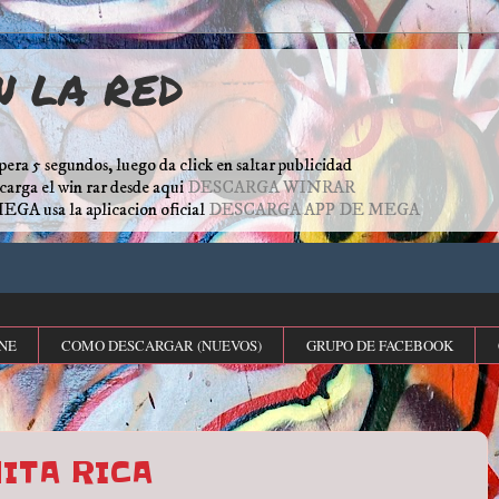
N LA RED
pera 5 segundos, luego da click en saltar publicidad
escarga el win rar desde aqui
DESCARGA WINRAR
MEGA usa la aplicacion oficial
DESCARGA APP DE MEGA
NE
COMO DESCARGAR (NUEVOS)
GRUPO DE FACEBOOK
ITA RICA