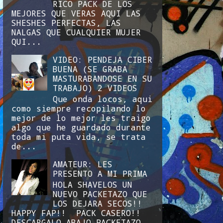
RICO PACK DE LOS
MEJORES QUE VERAS AQUI LAS
SHESHES PERFECTAS, LAS
NALGAS QUE CUALQUIER MUJER
QUI...
VIDEO: PENDEJA CIBER
BUENA (SE GRABA
MASTURABANDOSE EN SU
TRABAJO) 2 VIDEOS
Que onda locos, aqui
como siempre recopilando lo
mejor de lo mejor les traigo
algo que he guardado durante
toda mi puta vida, se trata
de...
AMATEUR: LES
PRESENTO A MI PRIMA
HOLA SHAVELOS UN
NUEVO PACKETAZO QUE
LOS DEJARA SECOS!!
HAPPY FAP!! PACK CASERO!!
DESCARGALO ABAJO PACKETAZO