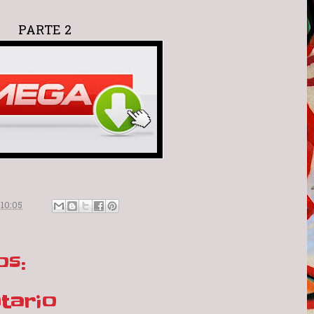
PARTE 2
n
10:05
os:
tario