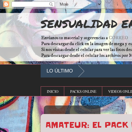
SENSUALIDAD E
Envianos tu material y sugerencias a
CORREO
Para descargar da click en la imagen de mega y es
Si nos visitas desde el celular para ver las fotos d
Para descargar desde el celular los archivos por 
LO ÚLTIMO
INICIO
PACKS ONLINE
VIDEOS ONLI
viernes, 25 de marzo de 2016
AMATEUR: EL PACK 