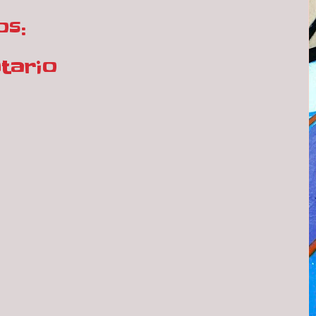
os:
tario