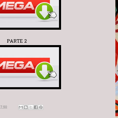
PARTE 2
n
7:50