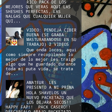
RICO PACK DE LOS
MEJORES QUE VERAS AQUI LAS
SHESHES PERFECTAS, LAS
NALGAS QUE CUALQUIER MUJER
QUI...
VIDEO: PENDEJA CIBER
BUENA (SE GRABA
MASTURABANDOSE EN SU
TRABAJO) 2 VIDEOS
Que onda locos, aqui
como siempre recopilando lo
mejor de lo mejor les traigo
algo que he guardado durante
toda mi puta vida, se trata
de...
AMATEUR: LES
PRESENTO A MI PRIMA
HOLA SHAVELOS UN
NUEVO PACKETAZO QUE
LOS DEJARA SECOS!!
HAPPY FAP!! PACK CASERO!!
DESCARGALO ABAJO PACKETAZO