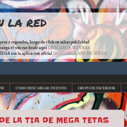
N LA RED
pera 5 segundos, luego da click en saltar publicidad
escarga el win rar desde aqui
DESCARGA WINRAR
MEGA usa la aplicacion oficial
DESCARGA APP DE MEGA
NE
COMO DESCARGAR (NUEVOS)
GRUPO DE FACEBOOK
DE LA TIA DE MEGA TETAS