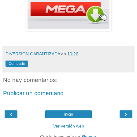
DIVERSION GARANTIZADA
en
10:26
Compartir
No hay comentarios:
Publicar un comentario
‹
›
Inicio
Ver versión web
Con la tecnología de
Blogger
.